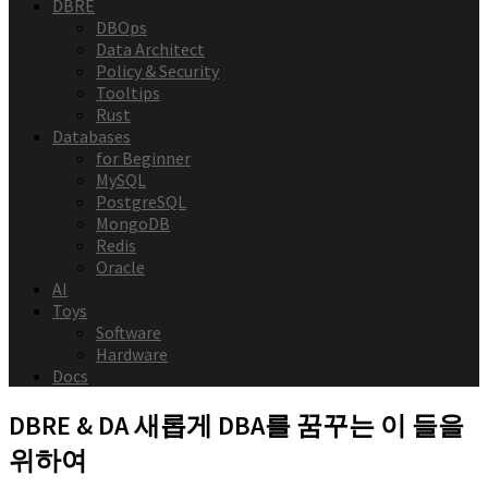
DBRE
DBOps
Data Architect
Policy & Security
Tooltips
Rust
Databases
for Beginner
MySQL
PostgreSQL
MongoDB
Redis
Oracle
AI
Toys
Software
Hardware
Docs
DBRE & DA
새롭게 DBA를 꿈꾸는 이 들을
위하여