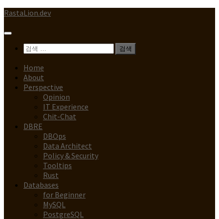
Skip
RastaLion.dev
to
content
검
색:
Home
About
Perspective
Opinion
IT Experience
Chit-Chat
DBRE
DBOps
Data Architect
Policy & Security
Tooltips
Rust
Databases
for Beginner
MySQL
PostgreSQL