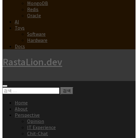
MongoDB
Redis
Oracle
AI
Toys
Software
Hardware
Docs
RastaLion.dev
검
색:
Home
About
Perspective
Opinion
IT Experience
Chit-Chat