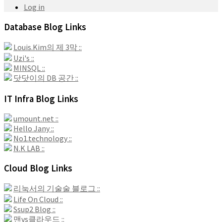
Log in
Database Blog Links
Louis.Kim의 제 3막 ::
Uzi's ::
MINSQL ::
닷닷이의 DB 공간 ::
IT Infra Blog Links
umount.net ::
Hello Jany ::
No1.technology ::
N.K LAB ::
Cloud Blog Links
리눅서의 기술술 블로그 ::
Life On Cloud ::
Ssup2 Blog ::
맨vs클라우드 ::