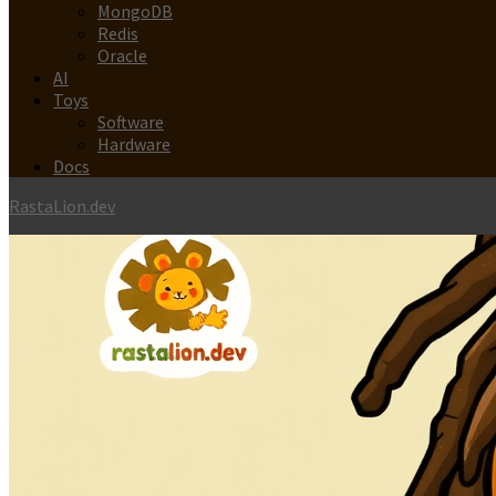
MongoDB
Redis
Oracle
AI
Toys
Software
Hardware
Docs
RastaLion.dev