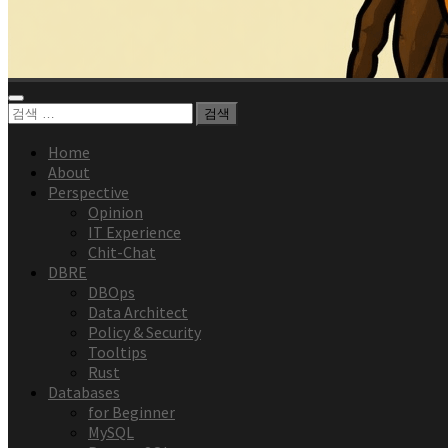
검
색:
Home
About
Perspective
Opinion
IT Experience
Chit-Chat
DBRE
DBOps
Data Architect
Policy & Security
Tooltips
Rust
Databases
for Beginner
MySQL