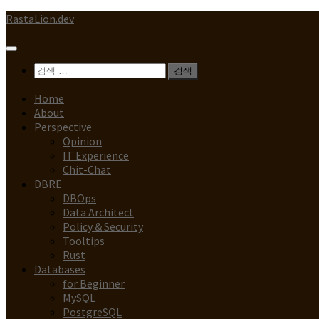
Skip
RastaLion.dev
to
content
검
색:
Home
About
Perspective
Opinion
IT Experience
Chit-Chat
DBRE
DBOps
Data Architect
Policy & Security
Tooltips
Rust
Databases
for Beginner
MySQL
PostgreSQL