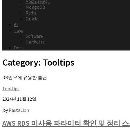
PostgreSQL
MongoDB
Redis
Oracle
AI
Toys
Software
Hardware
Docs
Category:
Tooltips
DB업무에 유용한 툴팁
Tooltips
2024년 11월 12일
by
RastaLion
AWS RDS 미사용 파라미터 확인 및 정리 