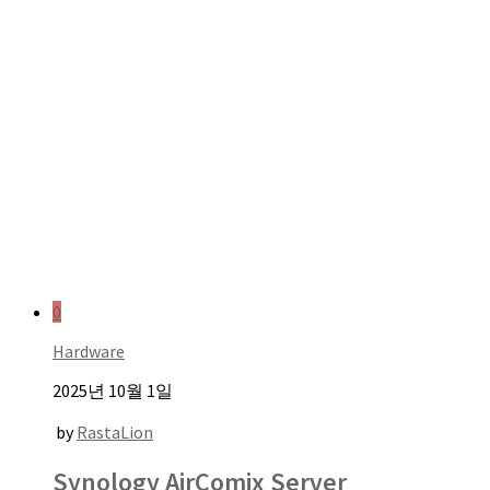
0
Hardware
2025년 10월 1일
by
RastaLion
Synology AirComix Server