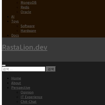
MongoDB
Redis
Oracle
AI
Toys
Software
Hardware
Docs
RastaLion.dev
검
색:
Home
About
Perspective
Opinion
IT Experience
Chit-Chat