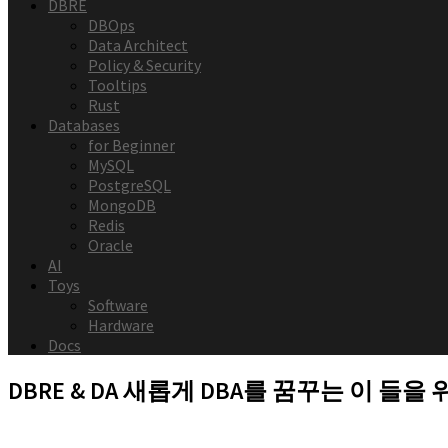
DBRE
DBOps
Data Architect
Policy & Security
Tooltips
Rust
Databases
for Beginner
MySQL
PostgreSQL
MongoDB
Redis
Oracle
AI
Toys
Software
Hardware
Docs
DBRE & DA
새롭게 DBA를 꿈꾸는 이 들을