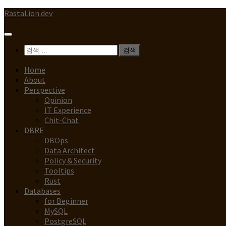
Skip
RastaLion.dev
to
content
검
색:
Home
About
Perspective
Opinion
IT Experience
Chit-Chat
DBRE
DBOps
Data Architect
Policy & Security
Tooltips
Rust
Databases
for Beginner
MySQL
PostgreSQL