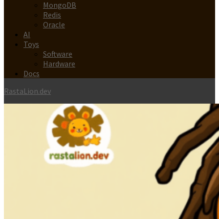
MongoDB
Redis
Oracle
AI
Toys
Software
Hardware
Docs
RastaLion.dev