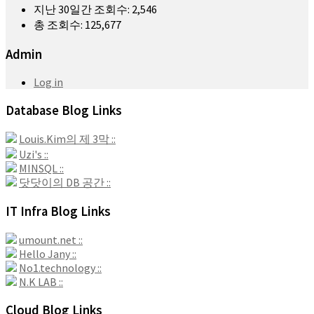
지난 30일간 조회수:
2,546
총 조회수:
125,677
Admin
Log in
Database Blog Links
Louis.Kim의 제 3막 ::
Uzi's ::
MINSQL ::
닷닷이의 DB 공간 ::
IT Infra Blog Links
umount.net ::
Hello Jany ::
No1.technology ::
N.K LAB ::
Cloud Blog Links