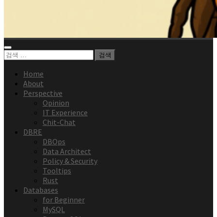
검
색:
Home
About
Perspective
Opinion
IT Experience
Chit-Chat
DBRE
DBOps
Data Architect
Policy & Security
Tooltips
Rust
Databases
for Beginner
MySQL