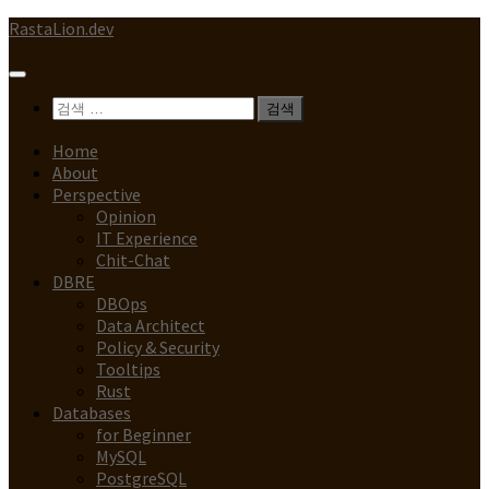
Skip
RastaLion.dev
to
content
검
색:
Home
About
Perspective
Opinion
IT Experience
Chit-Chat
DBRE
DBOps
Data Architect
Policy & Security
Tooltips
Rust
Databases
for Beginner
MySQL
PostgreSQL