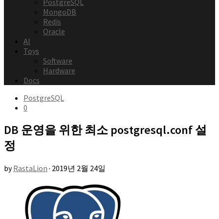
PostgreSQL
MongoDB
Redis
Oracle
AI
Toys
Software
Hardware
Docs
PostgreSQL
0
DB 운영을 위한 최소 postgresql.conf 설
정
by
RastaLion
·
2019년 2월 24일