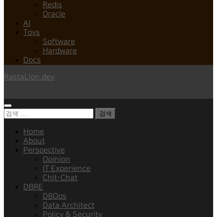
Redis
Oracle
AI
Toys
Software
Hardware
Docs
RastaLion.dev
검
색:
Home
About
Perspective
Opinion
IT Experience
Chit-Chat
DBRE
DBOps
Data Architect
Policy & Security