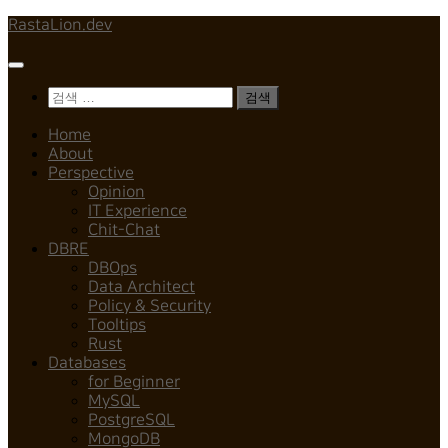
Skip
RastaLion.dev
to
content
검
색:
Home
About
Perspective
Opinion
IT Experience
Chit-Chat
DBRE
DBOps
Data Architect
Policy & Security
Tooltips
Rust
Databases
for Beginner
MySQL
PostgreSQL
MongoDB