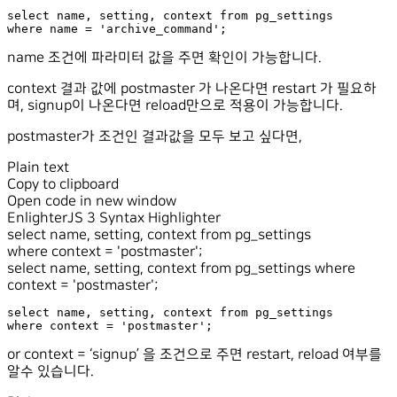
select name, setting, context from pg_settings

where name = 'archive_command';
name 조건에 파라미터 값을 주면 확인이 가능합니다.
context 결과 값에 postmaster 가 나온다면 restart 가 필요하
며, signup이 나온다면 reload만으로 적용이 가능합니다.
postmaster가 조건인 결과값을 모두 보고 싶다면,
Plain text
Copy to clipboard
Open code in new window
EnlighterJS 3 Syntax Highlighter
select
name, setting, context
from
pg_settings
where
context =
'postmaster'
;
select name, setting, context from pg_settings where
context = 'postmaster';
select name, setting, context from pg_settings

where context = 'postmaster';
or context = ‘signup’ 을 조건으로 주면 restart, reload 여부를
알수 있습니다.