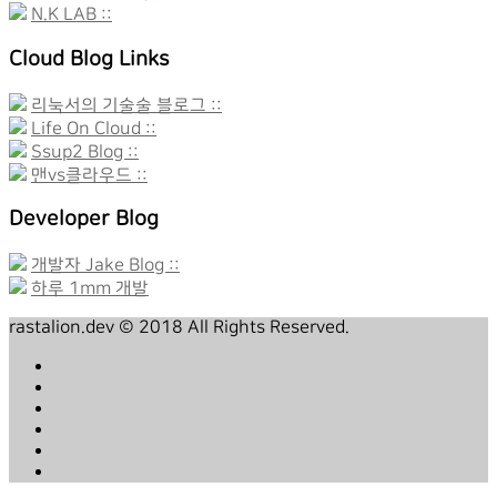
N.K LAB ::
Cloud Blog Links
리눅서의 기술술 블로그 ::
Life On Cloud ::
Ssup2 Blog ::
맨vs클라우드 ::
Developer Blog
개발자 Jake Blog ::
하루 1mm 개발
rastalion.dev © 2018 All Rights Reserved.