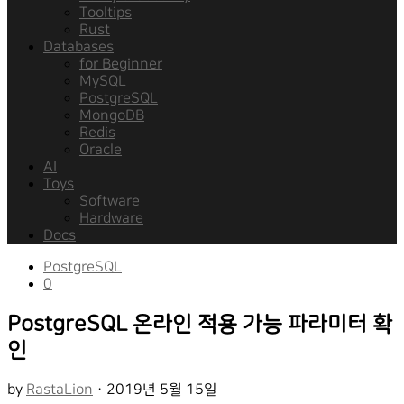
Tooltips
Rust
Databases
for Beginner
MySQL
PostgreSQL
MongoDB
Redis
Oracle
AI
Toys
Software
Hardware
Docs
PostgreSQL
0
PostgreSQL 온라인 적용 가능 파라미터 확
인
by
RastaLion
·
2019년 5월 15일