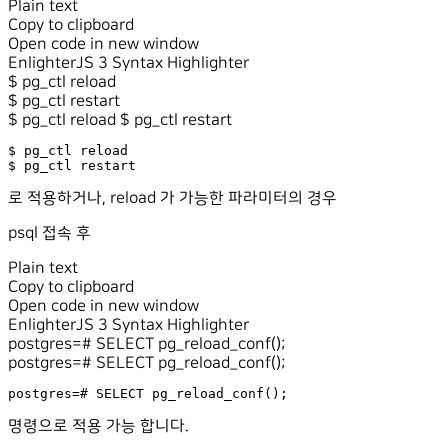
Plain text
Copy to clipboard
Open code in new window
EnlighterJS 3 Syntax Highlighter
$ pg_ctl reload
$
pg_ctl restart
$ pg_ctl reload $ pg_ctl restart
$ pg_ctl reload

$ pg_ctl restart
로 적용하거나, reload 가 가능한 파라미터의 경우
psql 접속 후
Plain text
Copy to clipboard
Open code in new window
EnlighterJS 3 Syntax Highlighter
postgres=#
SELECT
pg_reload_conf();
postgres=# SELECT pg_reload_conf();
postgres=# SELECT pg_reload_conf();
명령으로 적용 가능 합니다.