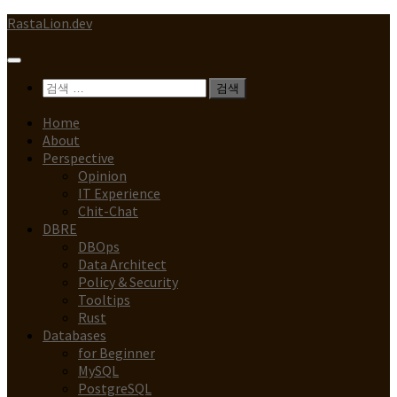
Skip
RastaLion.dev
to
content
검
색:
Home
About
Perspective
Opinion
IT Experience
Chit-Chat
DBRE
DBOps
Data Architect
Policy & Security
Tooltips
Rust
Databases
for Beginner
MySQL
PostgreSQL