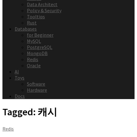
Data Architect
Policy & Security
Tooltips
Rust
Databases
for Beginner
MySQL
PostgreSQL
MongoDB
Redis
Oracle
AI
Toys
Software
Hardware
Docs
Tagged:
캐시
Redis