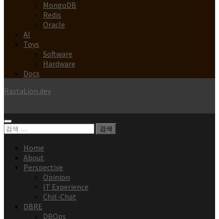
MongoDB
Redis
Oracle
AI
Toys
Software
Hardware
Docs
RastaLion.dev
검
색:
Home
About
Perspective
Opinion
IT Experience
Chit-Chat
DBRE
DBOps