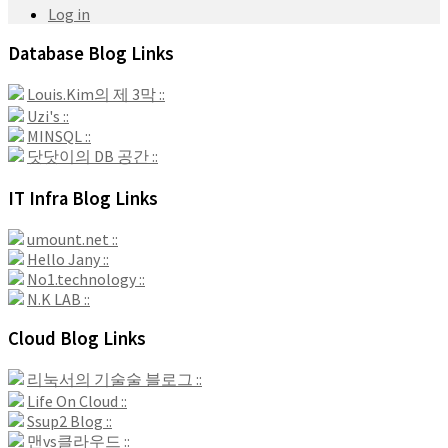
Log in
Database Blog Links
Louis.Kim의 제 3막 ::
Uzi's ::
MINSQL ::
닷닷이의 DB 공간 ::
IT Infra Blog Links
umount.net ::
Hello Jany ::
No1.technology ::
N.K LAB ::
Cloud Blog Links
리눅서의 기술술 블로그 ::
Life On Cloud ::
Ssup2 Blog ::
맨vs클라우드 ::