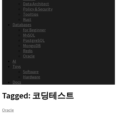
Data Architect
Policy & Security
Tooltips
Rust
Databases
for Beginner
MySQL
PostgreSQL
MongoDB
Redis
Oracle
AI
Toys
Software
Hardware
Docs
Tagged:
코딩테스트
Oracle