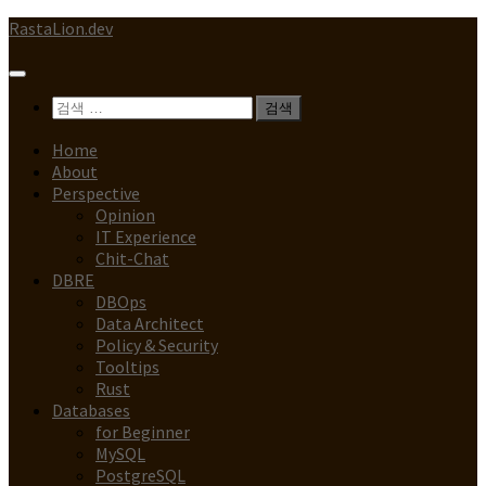
Skip
RastaLion.dev
to
content
검
색:
Home
About
Perspective
Opinion
IT Experience
Chit-Chat
DBRE
DBOps
Data Architect
Policy & Security
Tooltips
Rust
Databases
for Beginner
MySQL
PostgreSQL