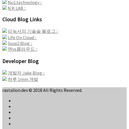
No1.technology ::
N.K LAB ::
Cloud Blog Links
리눅서의 기술술 블로그 ::
Life On Cloud ::
Ssup2 Blog ::
맨vs클라우드 ::
Developer Blog
개발자 Jake Blog ::
하루 1mm 개발
rastalion.dev © 2018 All Rights Reserved.