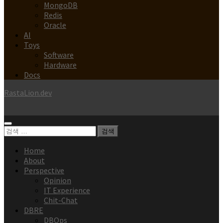
MongoDB
Redis
Oracle
AI
Toys
Software
Hardware
Docs
RastaLion.dev
검
색:
Home
About
Perspective
Opinion
IT Experience
Chit-Chat
DBRE
DBOps