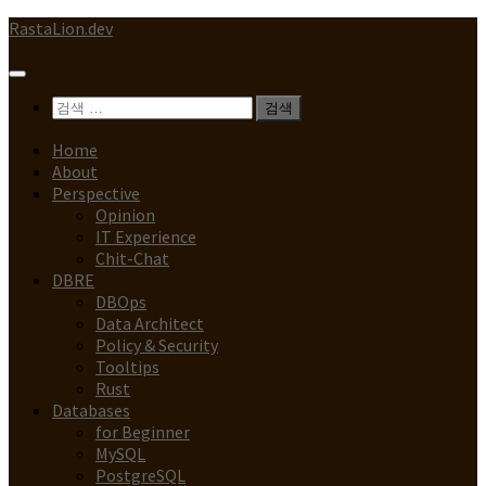
Skip
RastaLion.dev
to
content
검
색:
Home
About
Perspective
Opinion
IT Experience
Chit-Chat
DBRE
DBOps
Data Architect
Policy & Security
Tooltips
Rust
Databases
for Beginner
MySQL
PostgreSQL