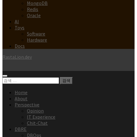
MongoDB
Redis
Oracle
AI
Toys
Software
Hardware
Docs
RastaLion.dev
검
색:
Home
About
Perspective
Opinion
IT Experience
Chit-Chat
DBRE
DBOps