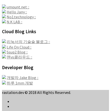
umount.net ::
Hello Jany ::
No1.technology ::
N.K LAB ::
Cloud Blog Links
리눅서의 기술술 블로그 ::
Life On Cloud ::
Ssup2 Blog ::
맨vs클라우드 ::
Developer Blog
개발자 Jake Blog ::
하루 1mm 개발
rastalion.dev © 2018 All Rights Reserved.