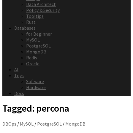
Data Architect
Policy & Security
Tooltips
Rust
Databases
for Beginner
MySQL
PostgreSQL
MongoDB
Redis
Oracle
AI
Toys
Software
Hardware
Docs
Tagged:
percona
DBOps
/
MySQL
/
PostgreSQL
/
MongoDB