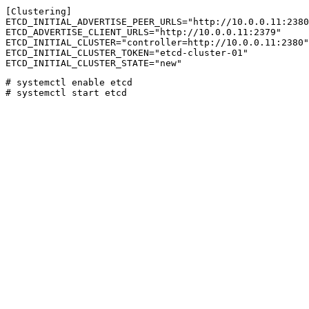
[Clustering]

ETCD_INITIAL_ADVERTISE_PEER_URLS="http://10.0.0.11:2380
ETCD_ADVERTISE_CLIENT_URLS="http://10.0.0.11:2379"

ETCD_INITIAL_CLUSTER="controller=http://10.0.0.11:2380"

ETCD_INITIAL_CLUSTER_TOKEN="etcd-cluster-01"

ETCD_INITIAL_CLUSTER_STATE="new"
# systemctl enable etcd 

# systemctl start etcd