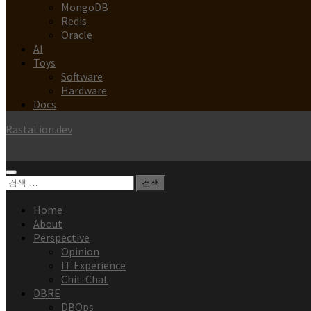
MongoDB
Redis
Oracle
AI
Toys
Software
Hardware
Docs
RastaLion.dev
검
색:
Home
About
Perspective
Opinion
IT Experience
Chit-Chat
DBRE
DBOps