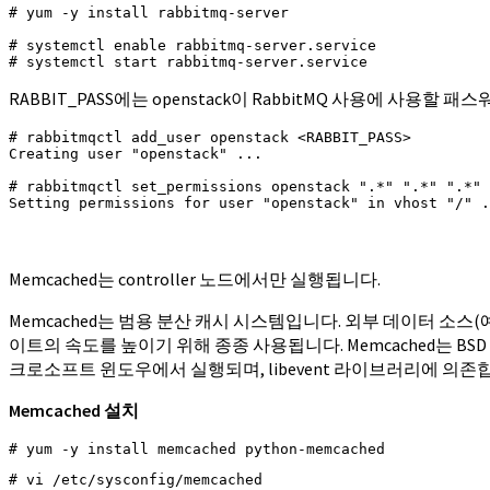
# yum -y install rabbitmq-server

# systemctl enable rabbitmq-server.service

# systemctl start rabbitmq-server.service
RABBIT_PASS에는 openstack이 RabbitMQ 사용에 사용
# rabbitmqctl add_user openstack <RABBIT_PASS>

Creating user "openstack" ...

# rabbitmqctl set_permissions openstack ".*" ".*" ".*"

Setting permissions for user "openstack" in vhost "/" .
Memcached는 controller 노드에서만 실행됩니다.
Memcached는 범용 분산 캐시 시스템입니다. 외부 데이터 소
이트의 속도를 높이기 위해 종종 사용됩니다. Memcached는 BS
크로소프트 윈도우에서 실행되며, libevent 라이브러리에 의존
Memcached 설치
# yum -y install memcached python-memcached
# vi /etc/sysconfig/memcached
