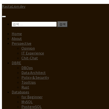
Skip
RastaLion.dev
to
content
검
색:
Home
About
Perspective
Opinion
IT Experience
Chit-Chat
DBRE
DBOps
Data Architect
Policy & Security
Tooltips
Rust
Databases
for Beginner
MySQL
PostgreSQL