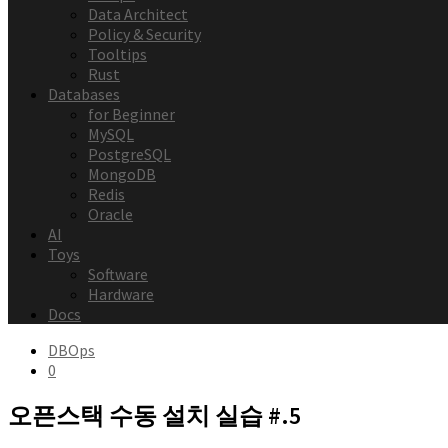
Data Architect
Policy & Security
Tooltips
Rust
Databases
for Beginner
MySQL
PostgreSQL
MongoDB
Redis
Oracle
AI
Toys
Software
Hardware
Docs
DBOps
0
오픈스택 수동 설치 실습 #.5