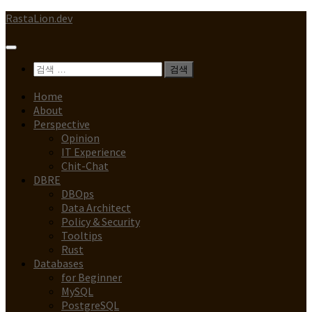
Skip
RastaLion.dev
to
content
검
색:
Home
About
Perspective
Opinion
IT Experience
Chit-Chat
DBRE
DBOps
Data Architect
Policy & Security
Tooltips
Rust
Databases
for Beginner
MySQL
PostgreSQL