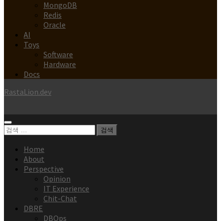
MongoDB
Redis
Oracle
AI
Toys
Software
Hardware
Docs
RastaLion.dev
검
색:
Home
About
Perspective
Opinion
IT Experience
Chit-Chat
DBRE
DBOps