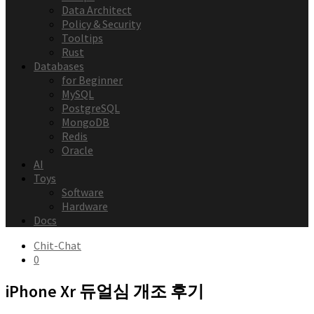
Data Architect
Policy & Security
Tooltips
Rust
Databases
for Beginner
MySQL
PostgreSQL
MongoDB
Redis
Oracle
AI
Toys
Software
Hardware
Docs
Chit-Chat
0
iPhone Xr 듀얼심 개조 후기