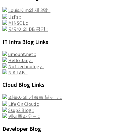
Louis.Kim의 제 3막 ::
Uzi's ::
MINSQL ::
닷닷이의 DB 공간 ::
IT Infra Blog Links
umount.net ::
Hello Jany ::
No1.technology ::
N.K LAB ::
Cloud Blog Links
리눅서의 기술술 블로그 ::
Life On Cloud ::
Ssup2 Blog ::
맨vs클라우드 ::
Developer Blog