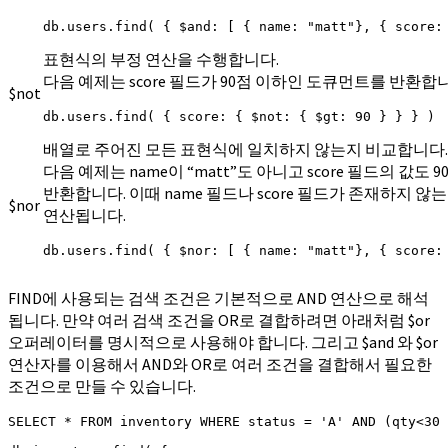
db.users.find( { $and: [ { name: "matt"}, { score:
표현식의 부정 연산을 수행합니다.
다음 예제는 score 필드가 90점 이하인 도큐먼트를 반환합
$not
db.users.find( { score: { $not: { $gt: 90 } } } )
배열로 주어진 모든 표현식에 일치하지 않는지 비교합니다.
다음 예제는 name이 “matt”도 아니고 score 필드의 값도
반환합니다. 이때 name 필드나 score 필드가 존재하지 않
$nor
연산됩니다.
db.users.find( { $nor: [ { name: "matt"}, { score:
FIND에 사용되는 검색 조건은 기본적으로 AND 연산으로 해석
됩니다. 만약 여러 검색 조건을 OR로 결합하려면 아래처럼 $or
오퍼레이터를 명시적으로 사용해야 합니다. 그리고 $and 와 $or
연산자를 이용해서 AND와 OR로 여러 조건을 결합해서 필요한
조건으로 만들 수 있습니다.
SELECT * FROM inventory WHERE status = 'A' AND (qty<30 