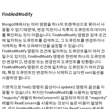
FindAndModify
MongoDB에서는 여러 명령을 하나의 트랜잭션으로 묶어서 사
용할 수 없기 때문에, 변경 직전이나 직후의 도큐먼트의 데이터
를 확인하는 것이 어렵습니다. FindAndModify 명령은 검색 조건
에 일치하는 도큐먼트를 검색하고, 그 도큐먼트를 변경하거나
삭제하는 후속 오퍼레이션을 설정할 수 있습니다.
FindAndModify 명령의 조건에 일치하는 도큐먼트들이 여러 건
일수도 있지만, FindAndModify 명령은 한번에 하나의 도큐먼트
만 변경하고, 변경된 또는 변경전의 도큐먼트를 반환합니다.
FindAndModify 명령의 조건에 일치하는 도큐먼트가 여러건일
때, 특정 도큐먼트만 변경하거나 삭제하고 싶다면 sort옵션을
사용하면 됩니다.
기본적으로 find() 명령의 옵션이나 update() 명령의 옵션을 이
용할 수 있습니다. 하지만 FindAndModify를 사용하는 방법은
“majority” 레벨의 WriteConcern이 설정되야 하므로 “majority”
레벨의 ReadConcern을 사용하는 것보다 높은 비용이 발생하
며, 굳이 FindAndModify 사용하기보다는 ReadConcern 옵션을