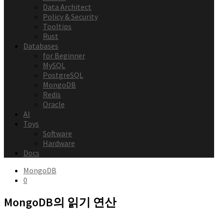
Data Architect
Policy & Security
Tooltips
Rust
Databases
for Beginner
MySQL
PostgreSQL
MongoDB
Redis
Oracle
AI
Toys
Software
Hardware
Docs
MongoDB
0
MongoDB의 읽기 연산