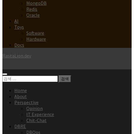
MongoDB
Redis
Oracle
AI
Toys
Software
Hardware
Docs
RastaLion.dev
검
색:
Home
About
Perspective
Opinion
IT Experience
Chit-Chat
DBRE
DBOps