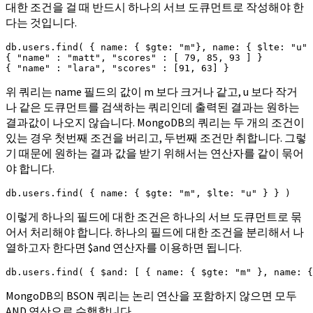
대한 조건을 걸 때 반드시 하나의 서브 도큐먼트로 작성해야 한
다는 것입니다.
db.users.find( { name: { $gte: "m"}, name: { $lte: "u" 
{ "name" : "matt", "scores" : [ 79, 85, 93 ] }

{ "name" : "lara", "scores" : [91, 63] }
위 쿼리는 name 필드의 값이 m 보다 크거나 같고, u 보다 작거
나 같은 도큐먼트를 검색하는 쿼리인데 출력된 결과는 원하는
결과값이 나오지 않습니다. MongoDB의 쿼리는 두 개의 조건이
있는 경우 첫번째 조건을 버리고, 두번째 조건만 취합니다. 그렇
기 때문에 원하는 결과 값을 받기 위해서는 연산자를 같이 묶어
야 합니다.
db.users.find( { name: { $gte: "m", $lte: "u" } } )
이렇게 하나의 필드에 대한 조건은 하나의 서브 도큐먼트로 묶
어서 처리해야 합니다. 하나의 필드에 대한 조건을 분리해서 나
열하고자 한다면 $and 연산자를 이용하면 됩니다.
db.users.find( { $and: [ { name: { $gte: "m" }, name: 
MongoDB의 BSON 쿼리는 논리 연산을 포함하지 않으면 모두
AND 연산으로 수행합니다.