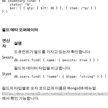
db.inventory.find( {

    status: "A",

    $or: [ { qty: { $lt: 30 } }, { item: /^p/ } ]

} )
필드 메타 오퍼레이터
연산
설명
자
도큐먼트가 필드를 가지고 있는지 확인합니다.
$exists
db.users.find( { name: { $exists: true } } )
필드의 데이터 타입을 비교합니다.
$type
db.users.find( { "name": { $type: "string" } } )
필드의 타입별로 숫자 코드값과 이름은 MongoDB 메뉴얼
(
https://docs.mongodb.com/manual/reference/operator/query
에서 확인 가능합니다.