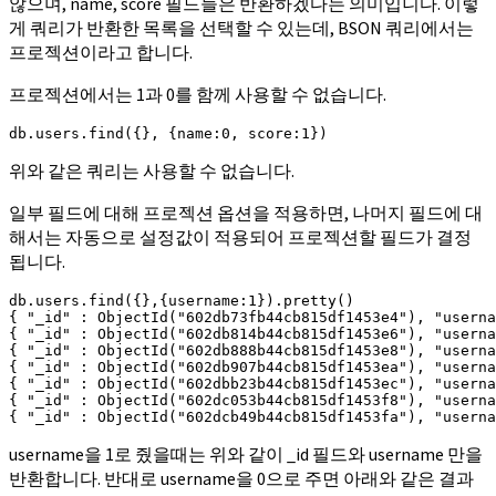
않으며, name, score 필드들은 반환하겠다는 의미입니다. 이렇
게 쿼리가 반환한 목록을 선택할 수 있는데, BSON 쿼리에서는
프로젝션이라고 합니다.
프로젝션에서는 1과 0를 함께 사용할 수 없습니다.
db.users.find({}, {name:0, score:1})
위와 같은 쿼리는 사용할 수 없습니다.
일부 필드에 대해 프로젝션 옵션을 적용하면, 나머지 필드에 대
해서는 자동으로 설정값이 적용되어 프로젝션할 필드가 결정
됩니다.
db.users.find({},{username:1}).pretty()

{ "_id" : ObjectId("602db73fb44cb815df1453e4"), "userna
{ "_id" : ObjectId("602db814b44cb815df1453e6"), "userna
{ "_id" : ObjectId("602db888b44cb815df1453e8"), "userna
{ "_id" : ObjectId("602db907b44cb815df1453ea"), "userna
{ "_id" : ObjectId("602dbb23b44cb815df1453ec"), "userna
{ "_id" : ObjectId("602dc053b44cb815df1453f8"), "userna
{ "_id" : ObjectId("602dcb49b44cb815df1453fa"), "usern
username을 1로 줬을때는 위와 같이 _id 필드와 username 만을
반환합니다. 반대로 username을 0으로 주면 아래와 같은 결과