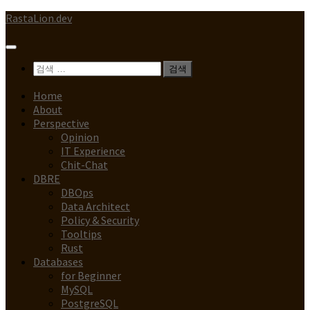
Skip
RastaLion.dev
to
content
검
색:
Home
About
Perspective
Opinion
IT Experience
Chit-Chat
DBRE
DBOps
Data Architect
Policy & Security
Tooltips
Rust
Databases
for Beginner
MySQL
PostgreSQL