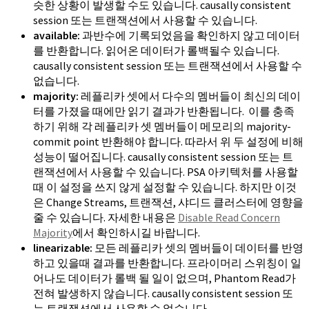
슷한 상황이 발생할 수도 있습니다. causally consistent
session 또는 트랜잭션에서 사용할 수 있습니다.
available:
과반수에 기록되었음을 확인하지 않고 데이터
를 반환합니다. 읽어온 데이터가 롤백될수 있습니다.
causally consistent session 또는 트랜잭션에서 사용할 수
없습니다.
majority:
레플리카 셋에서 다수의 멤버들이 최신의 데이
터를 가졌을 때에만 읽기 결과가 반환됩니다. 이를 충족
하기 위해 각 레플리카 셋 멤버들이 메모리의 majority-
commit point 반환해야 합니다. 따라서 위 두 설정에 비해
성능이 떨어집니다. causally consistent session 또는 트
랜잭션에서 사용할 수 있습니다. PSA 아키텍처를 사용할
때 이 설정을 쓰지 않게 설정할 수 있습니다. 하지만 이것
은 Change Streams, 트랜잭션, 샤디드 클러스터에 영향을
줄 수 있습니다. 자세한 내용은
Disable Read Concern
Majority
에서 확인하시길 바랍니다.
linearizable:
모든 레플리카 셋의 멤버들이 데이터를 반영
하고 있을때 결과를 반환합니다. 프라이머리 스위칭이 일
어나도 데이터가 롤백 될 일이 없으며, Phantom Read가
전혀 발생하지 않습니다. causally consistent session 또
는 트랜잭션에서 사용할 수 없습니다.