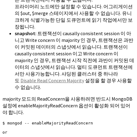
프라이머리 노드에만 설정할 수 있습니다. 어그리게이션
의 $out, $merge 스테이지에서 사용할 수 없습니다. 유니
크하게 식별가능한 단일 도큐먼트에 읽기 작업에서만 보
장됩니다.
snapshot:
트랜잭션이 causally consistent session 이 아
니고 Write concern 이 majority 인 경우, 트랜잭션은 과반
이 커밋된 데이터의 스냅샷에서 읽습니다. 트랜잭션이
causally consistent session 이고 Write concern 이
majority 인 경우, 트랜잭션 시작 직전에 과반이 커밋된 데
이터의 스냅샷에서 읽습니다. 멀티 도큐먼트 트랜잭션에
서만 사용가능합니다. 샤딩된 클러스터 중 하나라
도
Disable Read Concern Majority
설정을 할 경우 사용할
수 없습니다.
majority 모드의 ReadConcern을 사용하려면 반드시 MongoDB
설정에 enableMajorityReadConcern 옵션이 활성화 되어 있어
야 합니다.
$ mongod -- enableMajorityReadConcern

or
