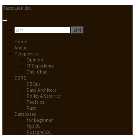
Skip
RastaLion.dev
to
content
검
색:
Home
About
Perspective
Opinion
IT Experience
Chit-Chat
DBRE
DBOps
Data Architect
Policy & Security
Tooltips
Rust
Databases
for Beginner
MySQL
PostgreSQL