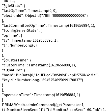
"ok"
:
1
,
"$gleStats"
:
{
"lastOpTime"
:
Timestamp
(
0
,
0
)
,
"electionId"
:
ObjectId
(
"7fffffff0000000000000008"
)
}
,
"lastCommittedOpTime"
:
Timestamp
(
1619656884
,
1
)
,
"$configServerState"
:
{
"opTime"
:
{
"ts"
:
Timestamp
(
1619656890
,
1
)
,
"t"
:
NumberLong
(
6
)
}
}
,
"$clusterTime"
:
{
"clusterTime"
:
Timestamp
(
1619656890
,
1
)
,
"signature"
:
{
"hash"
:
BinData
(
0
,
"1qUFUqoVDVSh8yPkppDfZ5XNYoM="
)
,
"keyId"
:
NumberLong
(
"6945254695099170837"
)
}
}
,
"operationTime"
:
Timestamp
(
1619656884
,
1
)
}
PRIMARY> db.adminCommand({getParameter:1,
ttlMonitorSleepSecs: 1}) { "ttlMonitorSleepSecs" : 60, "ok" : 1,