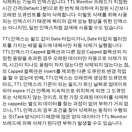
삭제하는 기능의 인덱스입니다. TTL Monitor 쓰레드가 지정된
시간 간격(Default 1분)으로 한 번씩 체크하여 지정된 시간보다
오래된 도큐먼트를 찾아 삭제합니다. 이렇듯 삭제를 위해 사용
되는 인덱스이기 때문에 쿼리의 검색 성능 향상을 위한 인덱스
는 아니지만, 일반 인덱스처럼 검색에 사용할 수도 있습니다.
TTL인덱스는 필드 값이 Date 타입이거나, Date 타입의 엘리먼
트를 가지는 배열 필드에 대해서만 자동 삭제가 실행됩니다.
TTL인덱스가 Capped 컬렉션과 다른 점은 Capped 컬렉션의 지
정한 용량을 초과한 경우 오래된 데이터만 자동으로 삭제가 되
며, 시간이 지나도 용량이 차지 않는다면 삭제되지 않는다는 점,
또 Capped 컬렉션은 Insert를 제외한 다른 도큐먼트 변경 작업
을 할 수 없는데 반해, TTL인덱스는 오래전에 생성한 도큐먼트
라도, TTL 인덱스의 기준이 되는 필드가 최신 날짜로 업데이트
되어 expire 기간 안쪽에 지속적으로 위치하게 되면 그 도큐먼
트는 삭제되지 않는 것이죠. 또한 가장 오래된 데이터를 삭제하
는 capped는 별도의 데이터를 찾는 과정이 없어 부하가 거의 없
으나, TTL 인덱스의 경우 조건을 찾아 삭제하는 동작이 수행되
는 것(Task 방식)이기 때문에 많은 양의 데이터가 TTL Monitor
쓰레드에 의해 삭제가 된다면 부하가 발생할 수도 있습니다.