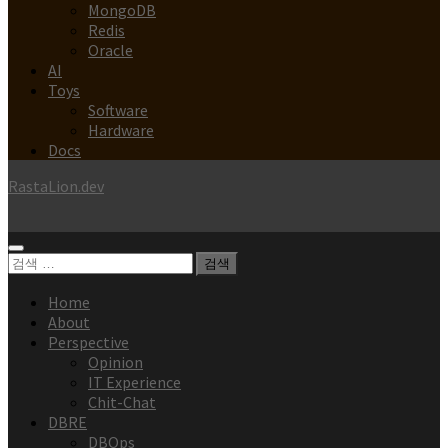
MongoDB
Redis
Oracle
AI
Toys
Software
Hardware
Docs
RastaLion.dev
검
색:
Home
About
Perspective
Opinion
IT Experience
Chit-Chat
DBRE
DBOps