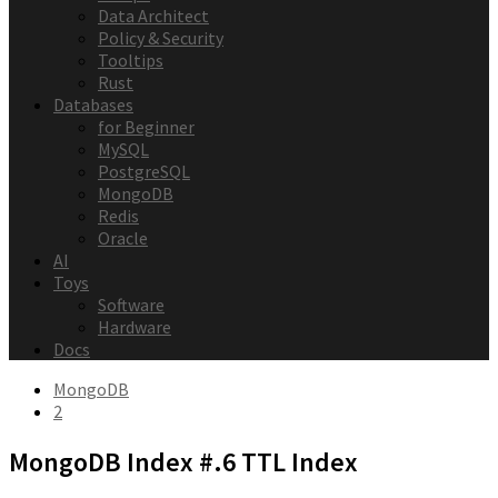
Data Architect
Policy & Security
Tooltips
Rust
Databases
for Beginner
MySQL
PostgreSQL
MongoDB
Redis
Oracle
AI
Toys
Software
Hardware
Docs
MongoDB
2
MongoDB Index #.6 TTL Index