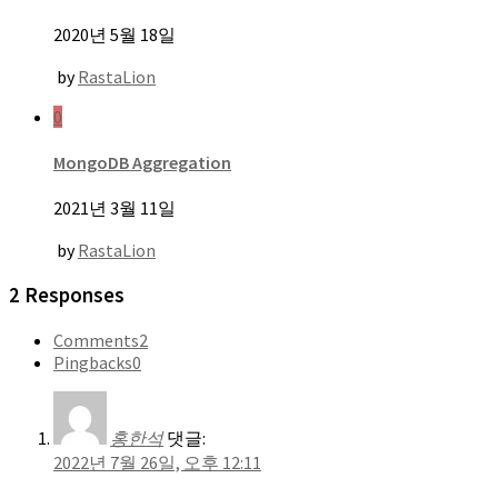
2020년 5월 18일
by
RastaLion
0
MongoDB Aggregation
2021년 3월 11일
by
RastaLion
2 Responses
Comments
2
Pingbacks
0
홍한석
댓글:
2022년 7월 26일, 오후 12:11