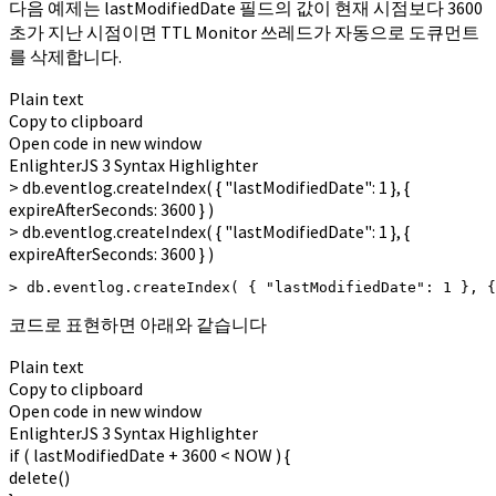
다음 예제는 lastModifiedDate 필드의 값이 현재 시점보다 3600
초가 지난 시점이면 TTL Monitor 쓰레드가 자동으로 도큐먼트
를 삭제합니다.
Plain text
Copy to clipboard
Open code in new window
EnlighterJS 3 Syntax Highlighter
>
db.
eventlog
.
createIndex
(
{
"lastModifiedDate"
:
1
}
,
{
expireAfterSeconds:
3600
}
)
> db.eventlog.createIndex( { "lastModifiedDate": 1 }, {
expireAfterSeconds: 3600 } )
> db.eventlog.createIndex( { "lastModifiedDate": 1 }, {
코드로 표현하면 아래와 같습니다
Plain text
Copy to clipboard
Open code in new window
EnlighterJS 3 Syntax Highlighter
if
(
lastModifiedDate +
3600
<
NOW
)
{
delete
()