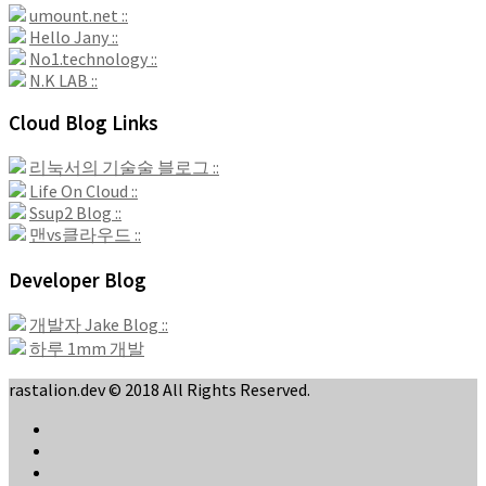
umount.net ::
Hello Jany ::
No1.technology ::
N.K LAB ::
Cloud Blog Links
리눅서의 기술술 블로그 ::
Life On Cloud ::
Ssup2 Blog ::
맨vs클라우드 ::
Developer Blog
개발자 Jake Blog ::
하루 1mm 개발
rastalion.dev © 2018 All Rights Reserved.