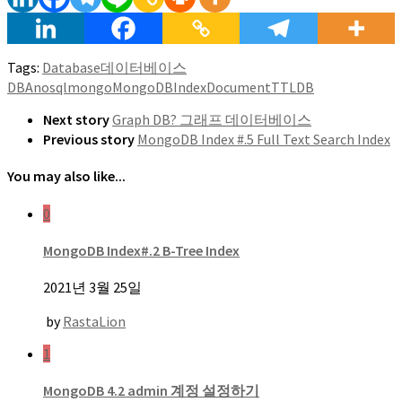
Tags:
Database
데이터베이스
DBA
nosql
mongo
MongoDB
Index
Document
TTL
DB
Next story
Graph DB? 그래프 데이터베이스
Previous story
MongoDB Index #.5 Full Text Search Index
You may also like...
0
MongoDB Index#.2 B-Tree Index
2021년 3월 25일
by
RastaLion
1
MongoDB 4.2 admin 계정 설정하기