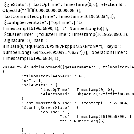
"$gleStats" : { "lastOpTime" : Timestamp(0, 0), "electionId" :
ObjectId("7fffffff0000000000000008") },
"lastCommittedOpTime" : Timestamp(1619656884, 1),
"$configServerState" : { "opTime" : { "ts" :
Timestamp(1619656890, 1), "t" : NumberLong(6) } },
"$clusterTime" : { "clusterTime" : Timestamp(1619656890, 1),
"signature" : { "hash" :
BinData(0,"1qUFUqoVDVSh8yPkppDfZ5XNYoM="), "keyId" :
NumberLong("6945254695099170837") } }, "operationTime" :
Timestamp(1619656884, 1) }
PRIMARY> db.adminCommand({getParameter:1, ttlMonitorSle
{

        "ttlMonitorSleepSecs" : 60,

        "ok" : 1,

        "$gleStats" : {

                "lastOpTime" : Timestamp(0, 0),

                "electionId" : ObjectId("7fffffff000000
        },

        "lastCommittedOpTime" : Timestamp(1619656884, 1
        "$configServerState" : {

                "opTime" : {

                        "ts" : Timestamp(1619656890, 1)
                        "t" : NumberLong(6)

                }

        },
