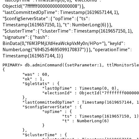
ObjectId("7fffffff0000000000000008") },
"lastCommittedOpTime" : Timestamp(1619657144, 1),
"$configServerState" : { "opTime" : { "ts" :
Timestamp(1619657150, 1), "t" : NumberLong(6) } },
"$clusterTime" : { "clusterTime" : Timestamp(1619657150, 1),
"signature" : { "hash" :
BinData(0,"f6M3PMjLYdHeaWckpVxMy0n/HPo="), "keyId" :
NumberLong("6945254695099170837") } }, "operationTime" :
Timestamp(1619657144, 1) }
PRIMARY> db.adminCommand({setParameter:1, ttlMonitorSle
{

        "was" : 60,

        "ok" : 1,

        "$gleStats" : {

                "lastOpTime" : Timestamp(0, 0),

                "electionId" : ObjectId("7fffffff000000
        },

        "lastCommittedOpTime" : Timestamp(1619657144, 1
        "$configServerState" : {

                "opTime" : {

                        "ts" : Timestamp(1619657150, 1)
                        "t" : NumberLong(6)

                }

        },

        "$clusterTime" : {
