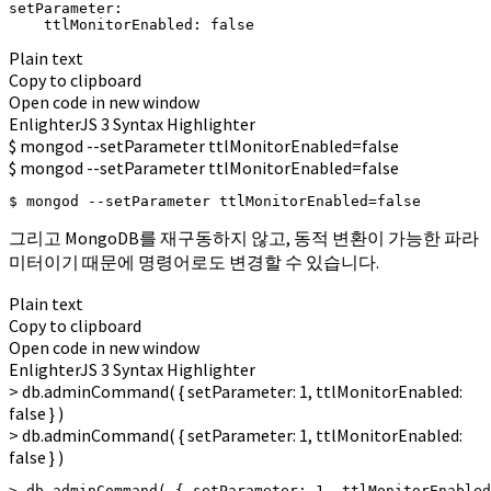
setParameter:

    ttlMonitorEnabled: false
Plain text
Copy to clipboard
Open code in new window
EnlighterJS 3 Syntax Highlighter
$ mongod --setParameter ttlMonitorEnabled=
false
$ mongod --setParameter ttlMonitorEnabled=false
$ mongod --setParameter ttlMonitorEnabled=false
그리고 MongoDB를 재구동하지 않고, 동적 변환이 가능한 파라
미터이기 때문에 명령어로도 변경할 수 있습니다.
Plain text
Copy to clipboard
Open code in new window
EnlighterJS 3 Syntax Highlighter
>
db.
adminCommand
(
{
setParameter:
1
, ttlMonitorEnabled:
false
}
)
> db.adminCommand( { setParameter: 1, ttlMonitorEnabled:
false } )
> db.adminCommand( { setParameter: 1, ttlMonitorEnabled