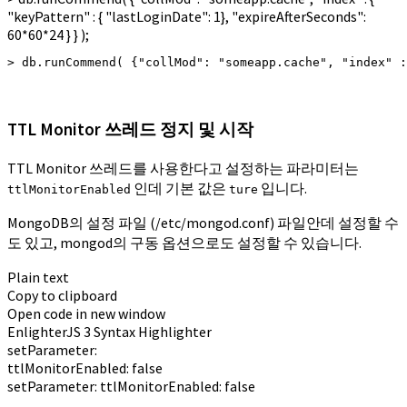
"keyPattern" : { "lastLoginDate": 1}, "expireAfterSeconds":
60*60*24 } } );
> db.runCommend( {"collMod": "someapp.cache", "index" :
TTL Monitor 쓰레드 정지 및 시작
TTL Monitor 쓰레드를 사용한다고 설정하는 파라미터는
인데 기본 값은
입니다.
ttlMonitorEnabled
ture
MongoDB의 설정 파일 (/etc/mongod.conf) 파일안데 설정할 수
도 있고, mongod의 구동 옵션으로도 설정할 수 있습니다.
Plain text
Copy to clipboard
Open code in new window
EnlighterJS 3 Syntax Highlighter
setParameter:
ttlMonitorEnabled:
false
setParameter: ttlMonitorEnabled: false