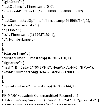
"$gleStats"
:
{
"lastOpTime"
:
Timestamp
(
0
,
0
)
,
"electionId"
:
ObjectId
(
"7fffffff0000000000000008"
)
}
,
"lastCommittedOpTime"
:
Timestamp
(
1619657144
,
1
)
,
"$configServerState"
:
{
"opTime"
:
{
"ts"
:
Timestamp
(
1619657150
,
1
)
,
"t"
:
NumberLong
(
6
)
}
}
,
"$clusterTime"
:
{
"clusterTime"
:
Timestamp
(
1619657150
,
1
)
,
"signature"
:
{
"hash"
:
BinData
(
0
,
"f6M3PMjLYdHeaWckpVxMy0n/HPo="
)
,
"keyId"
:
NumberLong
(
"6945254695099170837"
)
}
}
,
"operationTime"
:
Timestamp
(
1619657144
,
1
)
}
PRIMARY> db.adminCommand({setParameter:1,
ttlMonitorSleepSecs: 600}) { "was" : 60, "ok" : 1, "$gleStats" : {
"lastOpTime" : Timestamp(0, 0), "electionId" :