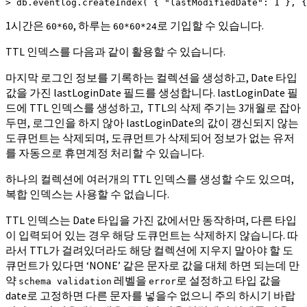
> db.eventlog.createIndex( { "lastModifiedDate": 1 }, {
1시간은
, 하루는
로 기입할 수 있습니다.
60*60
60*60*24
TTL 인덱스를 다음과 같이 활용할 수 있습니다.
마지막 로그인 정보를 기록하는 컬렉션을 생성하고, Date 타입
값을 가진 lastLoginDate 필드를 생성합니다. lastLoginDate 필
드에 TTL 인덱스를 생성하고, TTL의 삭제 주기는 3개월로 잡아
두면, 로그인을 하지 않아 lastLoginDate의 값이 갱신되지 않는
도큐먼트는 삭제되며, 도큐먼트가 삭제되어 정보가 없는 유저
를 자동으로 휴면계정 처리할 수 있습니다.
하나의 컬렉션에 여러개의 TTL 인덱스를 생성할 수도 있으며,
복합 인덱스는 사용할 수 없습니다.
TTL 인덱스는 Date 타입을 가진 값에서만 동작하며, 다른 타입
이 입력되어 있는 경우 해당 도큐먼트는 삭제하지 않습니다. 따
라서 TTL가 걸려있더라도 해당 컬렉션에 지우지 말아야 할 도
큐먼트가 있다면 ‘NONE’ 같은 문자로 값을 대체 하면 되는데 만
약
레벨을
로 설정하고 타입 값을
schema validation
error
date로 고정하면 다른 문자를 넣을수 없으니 주의 하시기 바랍